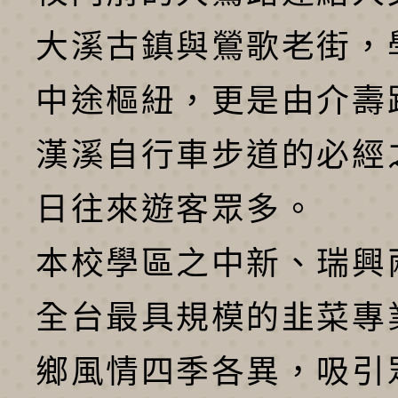
大溪古鎮與鶯歌老街，
中途樞紐，更是由介壽
漢溪自行車步道的必經
日往來遊客眾多。
本校學區之中新、瑞興
全台最具規模的韭菜專
鄉風情四季各異，吸引