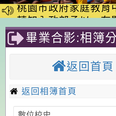
動—儒門初開 智慧
桃園市政府家庭教育
家8月課程資訊」、
轉知內政部函以，有
電影營」、「祖孫樂
員會函釋公務員留職
中興國民小學115學
畢業合影:相簿
「愛『原原』不絕-
赴陸應申請許可一案
期第1次第7-9招代
本校「115學年度國
業合影-優質教
樂會」、「邁向下一
甄選公告
校課程計畫」核定一
轉知教育部國民及學
返回首頁
列講座及成長團體」
辦理「115年度教育
公告:桃園市政府腸
前教育署辦理性別平
施問答集
轉知:桃園市交通局
返回相簿首頁
置課程與教學人才庫
減碳存摺2.0」全民
桃園市政府家庭教育中
畫」一案， 請教師
年度祖孫樂淘桃－祖
轉知有關銓敘部建置