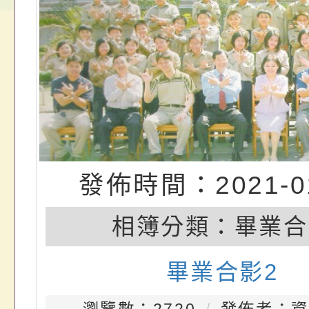
畫」一案， 請教師
年度祖孫樂淘桃－祖
轉知有關銓敘部建置
請，請查照。
祝活動」海報電子檔
員退休所得重審後實
位協助鼓勵所屬同仁
算器」，公立學校退
關（構）、學校、民
亦可利用
名參加，請查照
發佈時間：2021-01
相簿分類：
畢業合
畢業合影2
瀏覽數：2720
發佈者：資