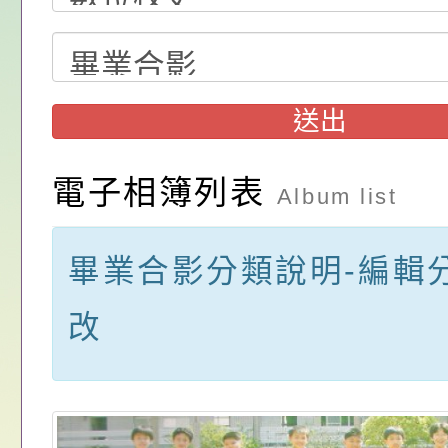
請，請查照。
祝活動」海報電子檔
員退休所得重審後實
「2026桃園市孔廟
位協助鼓勵所屬同仁
算器」，公立學校退
動—儒門初開 智慧
桃園市政府家庭教育
關（構）、學校、民
亦可利用
家8月課程資訊」、
轉知內政部函以，有
送出
名參加，請查照
電影營」、「祖孫樂
員會函釋公務員留職
中興國民小學115學
電子相簿列表
Album list
「愛『原原』不絕-
赴陸應申請許可一案
期第1次第7-9招代
本校「115學年度國
樂會」、「邁向下一
甄選公告
校課程計畫」核定一
轉知教育部國民及學
畢業合影分類說明-編輯
列講座及成長團體」
辦理「115年度教育
公告:桃園市政府腸
改
前教育署辦理性別平
施問答集
轉知:桃園市交通局
置課程與教學人才庫
減碳存摺2.0」全民
桃園市政府家庭教育中