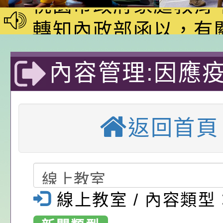
動—儒門初開 智慧
桃園市政府家庭教育
家8月課程資訊」、
轉知內政部函以，有
電影營」、「祖孫樂
員會函釋公務員留職
中興國民小學115學
內容管理:因應
「愛『原原』不絕-
赴陸應申請許可一案
期第1次第7-9招代
本校「115學年度國
樂會」、「邁向下一
甄選公告
校課程計畫」核定一
轉知教育部國民及學
不停學-李貞儀老
列講座及成長團體」
辦理「115年度教育
公告:桃園市政府腸
返回首頁
線上同步學習課
前教育署辦理性別平
施問答集
轉知:桃園市交通局
藝術)-桃園市
置課程與教學人才庫
減碳存摺2.0」全民
桃園市政府家庭教育中
興國民小學-優
畫」一案， 請教師
年度祖孫樂淘桃－祖
轉知有關銓敘部建置
線上教室 / 內容類型