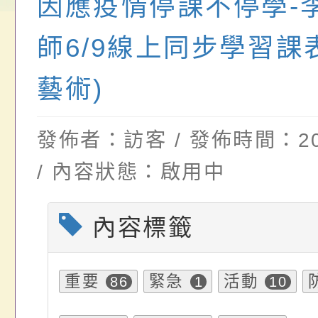
畫」一案， 請教師
年度祖孫樂淘桃－祖
轉知有關銓敘部建置
因應疫情停課不停學-
請，請查照。
祝活動」海報電子檔
員退休所得重審後實
師6/9線上同步學習課
位協助鼓勵所屬同仁
算器」，公立學校退
藝術)
關（構）、學校、民
亦可利用
發佈者：訪客 / 發佈時間：202
名參加，請查照
/ 內容狀態：啟用中
內容標籤
重要
緊急
活動
86
1
10