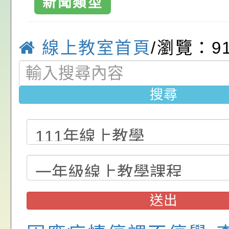
請，請查照。
祝活動」海報電子檔
員退休所得重審後實
「2026桃園市孔廟
新聞類型
小
位協助鼓勵所屬同仁
算器」，公立學校退
動—儒門初開 智慧
桃園市政府家庭教育
線上教室首頁
/瀏覽：9
關（構）、學校、民
亦可利用
家8月課程資訊」、
轉知內政部函以，有
名參加，請查照
電影營」、「祖孫樂
員會函釋公務員留職
中興國民小學115學
搜尋
「愛『原原』不絕-
赴陸應申請許可一案
期第1次第7-9招代
本校「115學年度國
樂會」、「邁向下一
甄選公告
校課程計畫」核定一
轉知教育部國民及學
列講座及成長團體」
辦理「115年度教育
公告:桃園市政府腸
前教育署辦理性別平
施問答集
轉知:桃園市交通局
送出
置課程與教學人才庫
減碳存摺2.0」全民
桃園市政府家庭教育中