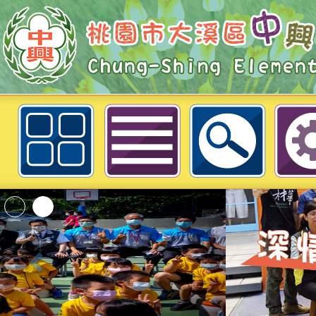
因應疫情停課不停學-李貞儀老師6/
課表(一忠藝術)-桃園市大溪區中興
「2026桃園市孔廟