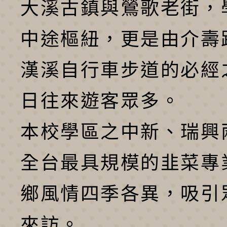
大溪古鎮與鶯歌老街，
中途樞紐，更是由介壽
漢溪自行車步道的必經
日往來遊客眾多。
本校學區之中新、瑞興
全台最具規模的韭菜專
鄉風情四季各異，吸引
來訪。