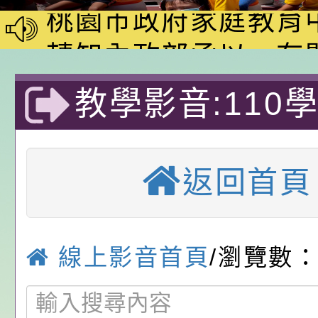
動—儒門初開 智慧
桃園市政府家庭教育
家8月課程資訊」、
轉知內政部函以，有
電影營」、「祖孫樂
員會函釋公務員留職
中興國民小學115學
教學影音:110
「愛『原原』不絕-
赴陸應申請許可一案
期第1次第7-9招代
本校「115學年度國
長公開觀課-優
樂會」、「邁向下一
甄選公告
校課程計畫」核定一
轉知教育部國民及學
返回首頁
列講座及成長團體」
辦理「115年度教育
公告:桃園市政府腸
小
前教育署辦理性別平
施問答集
轉知:桃園市交通局
線上影音首頁
/瀏覽數：
置課程與教學人才庫
減碳存摺2.0」全民
桃園市政府家庭教育中
畫」一案， 請教師
年度祖孫樂淘桃－祖
轉知有關銓敘部建置