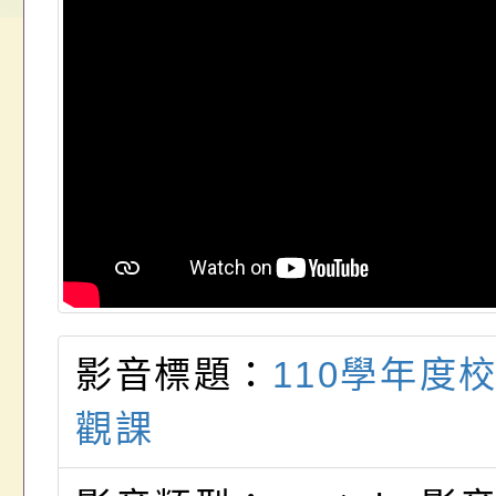
畫」一案， 請教師
年度祖孫樂淘桃－祖
轉知有關銓敘部建置
請，請查照。
祝活動」海報電子檔
員退休所得重審後實
位協助鼓勵所屬同仁
算器」，公立學校退
關（構）、學校、民
亦可利用
名參加，請查照
影音標題：
110學年度
觀課