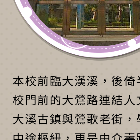
本校前臨大漢溪，後倚
校門前的大鶯路連結人
大溪古鎮與鶯歌老街，
中途樞紐，更是由介壽