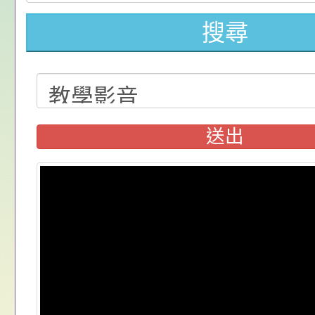
請，請查照。
祝活動」海報電子檔
員退休所得重審後實
「2026桃園市孔廟
搜尋
位協助鼓勵所屬同仁
算器」，公立學校退
動—儒門初開 智慧
桃園市政府家庭教育
關（構）、學校、民
亦可利用
家8月課程資訊」、
轉知內政部函以，有
名參加，請查照
電影營」、「祖孫樂
員會函釋公務員留職
中興國民小學115學
送出
「愛『原原』不絕-
赴陸應申請許可一案
期第1次第7-9招代
本校「115學年度國
樂會」、「邁向下一
甄選公告
校課程計畫」核定一
轉知教育部國民及學
列講座及成長團體」
辦理「115年度教育
公告:桃園市政府腸
前教育署辦理性別平
施問答集
轉知:桃園市交通局
置課程與教學人才庫
減碳存摺2.0」全民
桃園市政府家庭教育中