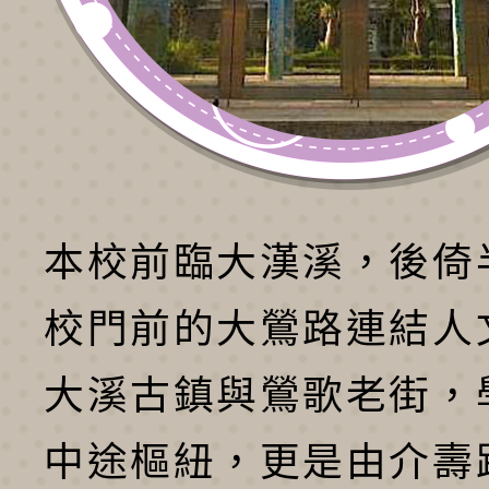
本校前臨大漢溪，後倚
校門前的大鶯路連結人
大溪古鎮與鶯歌老街，
中途樞紐，更是由介壽