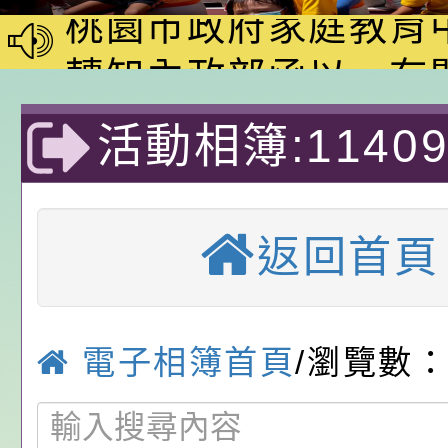
動—儒門初開 智慧
桃園市政府家庭教育
家8月課程資訊」、
轉知內政部函以，有
電影營」、「祖孫樂
員會函釋公務員留職
中興國民小學115學
活動相簿:1140
「愛『原原』不絕-
赴陸應申請許可一案
期第1次第7-9招代
本校「115學年度國
動物保護協會/
樂會」、「邁向下一
甄選公告
校課程計畫」核定一
轉知教育部國民及學
返回首頁
列講座及成長團體」
辦理「115年度教育
公告:桃園市政府腸
宣導-優質教
前教育署辦理性別平
施問答集
轉知:桃園市交通局
電子相簿首頁
/瀏覽數：
置課程與教學人才庫
減碳存摺2.0」全民
桃園市政府家庭教育中
畫」一案， 請教師
年度祖孫樂淘桃－祖
轉知有關銓敘部建置