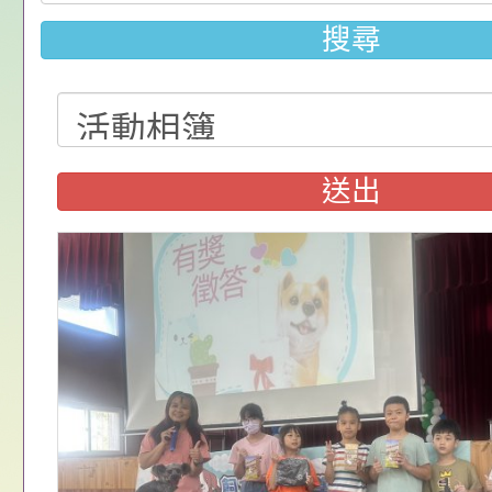
請，請查照。
祝活動」海報電子檔
員退休所得重審後實
「2026桃園市孔廟
搜尋
位協助鼓勵所屬同仁
算器」，公立學校退
動—儒門初開 智慧
桃園市政府家庭教育
關（構）、學校、民
亦可利用
家8月課程資訊」、
轉知內政部函以，有
名參加，請查照
電影營」、「祖孫樂
員會函釋公務員留職
中興國民小學115學
送出
「愛『原原』不絕-
赴陸應申請許可一案
期第1次第7-9招代
本校「115學年度國
樂會」、「邁向下一
甄選公告
校課程計畫」核定一
轉知教育部國民及學
列講座及成長團體」
辦理「115年度教育
公告:桃園市政府腸
前教育署辦理性別平
施問答集
轉知:桃園市交通局
置課程與教學人才庫
減碳存摺2.0」全民
桃園市政府家庭教育中