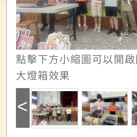
畫」一案， 請教師
年度祖孫樂淘桃－祖
轉知有關銓敘部建置
請，請查照。
祝活動」海報電子檔
員退休所得重審後實
位協助鼓勵所屬同仁
算器」，公立學校退
關（構）、學校、民
亦可利用
點擊下方小縮圖可以開啟
名參加，請查照
大燈箱效果
<