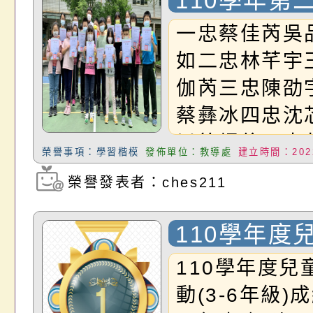
110學年第
以蕭嘉萱尤嘉
中考試優秀
一忠蔡佳芮吳
鄭羽均李葦恩
如二忠林芊宇
學期表現優異
伽芮三忠陳劭
佳芮陳靖恩林
蔡彝冰四忠沈
芮王宥云陳劭
以徐煜倫五忠
吳若語沈芯卉
榮譽事項：學習楷模
發佈單位：教導處
建立時間：2022
嘉瑩吳禹劭六
煜倫蕭嘉萱尤
榮譽發表者：ches211
瀏覽次數：2977
李緒晟鄭羽伶
劭鄭羽均鄭羽
110學年度
進步獎林煒程
跑活動
希恩彭靖鈞吳
110學年度兒
潁陳禹彤陳品
動(3-6年級)