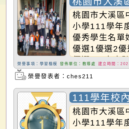
桃園市大溪
請，請查照。
祝活動」海報電子檔
員退休所得重審後實
檢送財團法人台灣優
民小學111
桃園市大溪區
位協助鼓勵所屬同仁
算器」，公立學校退
發展協會辦理115年
假作業優秀
小學111學年
關（構）、學校、民
亦可利用
看國產豬肉生產流程
優秀學生名單
名參加，請查照
一案，請查照。
優選1優選2優
優選5一忠卓
榮譽事項：學習楷模
發佈單位：教導處
建立時間：2023
呂彥佩李芷瑜
榮譽發表者：ches211
瀏覽次數：1901
忠林煒程陳靖
李盈蓁王雨霏
111學年校
忠蘇伽芮林芊
賽成績公告
桃園市大溪區
林凡玉潘韋彤
小學111學年
語洪詠凌陳品