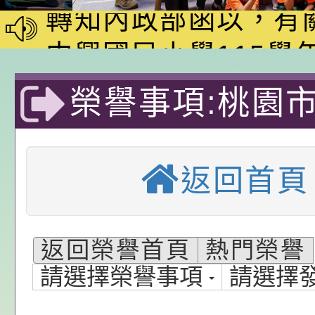
家8月課程資訊」、
轉知內政部函以，有
電影營」、「祖孫樂
員會函釋公務員留職
中興國民小學115學
「愛『原原』不絕-
赴陸應申請許可一案
期第1次第7-9招代
本校「115學年度國
榮譽事項:桃園
樂會」、「邁向下一
甄選公告
校課程計畫」核定一
轉知教育部國民及學
中興國民小學-
列講座及成長團體」
辦理「115年度教育
公告:桃園市政府腸
返回首頁
前教育署辦理性別平
施問答集
轉知:桃園市交通局
國小
置課程與教學人才庫
減碳存摺2.0」全民
桃園市政府家庭教育中
返回榮譽首頁
熱門榮譽
畫」一案， 請教師
年度祖孫樂淘桃－祖
轉知有關銓敘部建置
請選擇榮譽事項
請選擇
請，請查照。
祝活動」海報電子檔
員退休所得重審後實
檢送財團法人台灣優