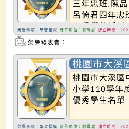
徐煜倫王禹翔
三年忠班.陳
品妘王奕翔簡
呂倚君四年忠
云陳薇如
王禹翔林哲以
榮譽事項：學習楷模
發佈單位：輔導處
建立時間：2022
尤嘉瑩吳禹劭
榮譽發表者：
瀏覽次數：1327
年忠班.林廷
宥霆
桃園市大溪
民小學110
桃園市大溪區
假作業優秀
小學110學年
優秀學生名單
榮譽事項：學習楷模
發佈單位：教導處
建立時間：2022