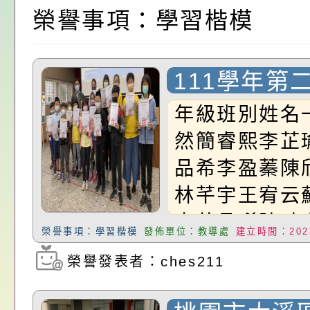
位協助鼓勵所屬同仁
算器」，公立學校退
發展協會辦理115年
桃園市政府家庭教育
榮譽事項：學習楷模
關（構）、學校、民
亦可利用
看國產豬肉生產流程
家8月課程資訊」、
轉知內政部函以，有
名參加，請查照
一案，請查照。
電影營」、「祖孫樂
員會函釋公務員留職
中興國民小學115學
111學年第
中評量各班
「愛『原原』不絕-
赴陸應申請許可一案
期第1次第7-9招代
本校「115學年度國
年級班別姓名
然簡睿熙李芷
樂會」、「邁向下一
甄選公告
校課程計畫」核定一
轉知教育部國民及學
品希李盈蓁陳
列講座及成長團體」
辦理「115年度教育
公告:桃園市政府腸
林芊宇王宥云
前教育署辦理性別平
施問答集
轉知:桃園市交通局
忠黃品晞陳劭
榮譽事項：學習楷模
發佈單位：教導處
建立時間：2023
五忠林哲以沈
置課程與教學人才庫
減碳存摺2.0」全民
桃園市政府家庭教育中
榮譽發表者：ches211
瀏覽次數：2328
潁六忠蕭嘉萱
畫」一案， 請教師
年度祖孫樂淘桃－祖
轉知有關銓敘部建置