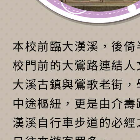
本校前臨大漢溪，後倚
校門前的大鶯路連結人
大溪古鎮與鶯歌老街，
中途樞紐，更是由介壽
漢溪自行車步道的必經