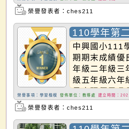
芮李盈蓁三年
榮譽發表者：ches211
瀏覽次數：1320
王宥云蘇伽芮
劭宇吳若語黃
110學年第
級林哲以沈芯
末各班優秀
中興國小111
六年級蕭嘉萱
期期末成績優
禹劭
年級二年級三
級五年級六年
量表現優異吳
榮譽事項：學習楷模
發佈單位：教導處
建立時間：2022
如蔡佳芮林芊
榮譽發表者：ches211
瀏覽次數：1674
王宥云鄭又瑄
詠凌沈芯卉徐