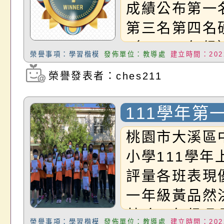
成績公布第一
陳劭宇五忠沈
第三名第四名
潁陳以柔林鈺
（二、三年級
六忠蕭嘉萱尤
榮譽事項：學習楷模
發佈單位：教導處
建立時間：2022
王宥云說故事
喬
榮譽發表者：ches211
瀏覽次數：2773
級）潘韋彤林
潁簡睿熙字音
111學年第
晞徐煜倫閩南
中評量各班
桃園市大溪區
宣妤陳禹彤國
小學111學年
詠凌沈芯羽國
評量各班表現
哲以沈芯卉作
一年級黃品然
陳劭宇
芷瑜二年級吳
榮譽事項：學習楷模
發佈單位：教導處
建立時間：2022