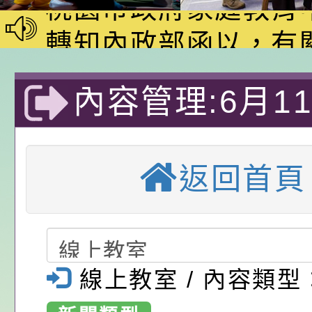
動—儒門初開 智慧
桃園市政府家庭教育
家8月課程資訊」、
轉知內政部函以，有
電影營」、「祖孫樂
員會函釋公務員留職
中興國民小學115學
內容管理:6月1
「愛『原原』不絕-
赴陸應申請許可一案
期第1次第7-9招代
本校「115學年度國
樂會」、「邁向下一
甄選公告
校課程計畫」核定一
轉知教育部國民及學
級自然課程--3-
列講座及成長團體」
辦理「115年度教育
公告:桃園市政府腸
返回首頁
生活對生態的影
前教育署辦理性別平
施問答集
轉知:桃園市交通局
習)-桃園市大
置課程與教學人才庫
減碳存摺2.0」全民
桃園市政府家庭教育中
國民小學-優質
畫」一案， 請教師
年度祖孫樂淘桃－祖
轉知有關銓敘部建置
線上教室 / 內容類型