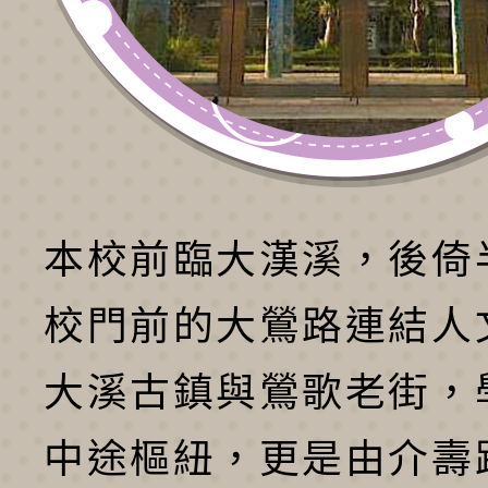
本校前臨大漢溪，後倚
校門前的大鶯路連結人
大溪古鎮與鶯歌老街，
中途樞紐，更是由介壽