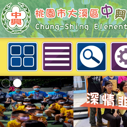
6月11日六年級自然課程--3--3
影響(複習)-桃園市大溪區中興國民
「2026桃園市孔廟