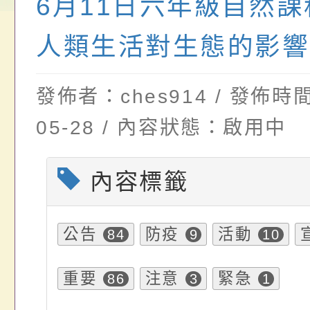
畫」一案， 請教師
年度祖孫樂淘桃－祖
轉知有關銓敘部建置
6月11日六年級自然課程-
請，請查照。
祝活動」海報電子檔
員退休所得重審後實
人類生活對生態的影響(
位協助鼓勵所屬同仁
算器」，公立學校退
發佈者：ches914 / 發佈時間
關（構）、學校、民
亦可利用
05-28 / 內容狀態：啟用中
名參加，請查照
內容標籤
公告
防疫
活動
84
9
10
重要
注意
緊急
86
3
1