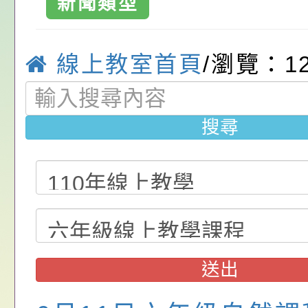
請，請查照。
祝活動」海報電子檔
員退休所得重審後實
「2026桃園市孔廟
新聞類型
位協助鼓勵所屬同仁
算器」，公立學校退
動—儒門初開 智慧
桃園市政府家庭教育
線上教室首頁
/瀏覽：12
關（構）、學校、民
亦可利用
家8月課程資訊」、
轉知內政部函以，有
名參加，請查照
電影營」、「祖孫樂
員會函釋公務員留職
中興國民小學115學
搜尋
「愛『原原』不絕-
赴陸應申請許可一案
期第1次第7-9招代
本校「115學年度國
樂會」、「邁向下一
甄選公告
校課程計畫」核定一
轉知教育部國民及學
列講座及成長團體」
辦理「115年度教育
公告:桃園市政府腸
前教育署辦理性別平
施問答集
轉知:桃園市交通局
送出
置課程與教學人才庫
減碳存摺2.0」全民
桃園市政府家庭教育中