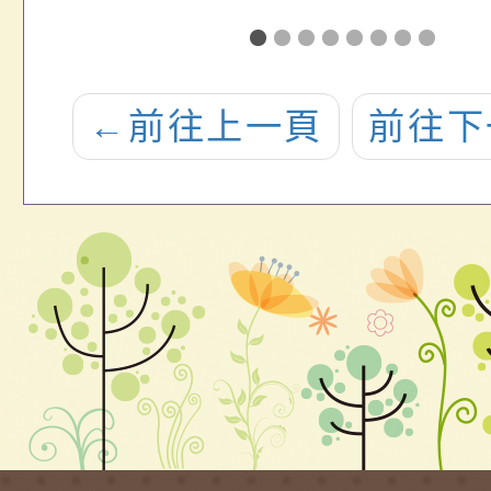
用
老師5/21線上
老師5
行
非同步學習課
同步
相
表(六忠音樂)
(六
←
前往上一頁
前往下
線