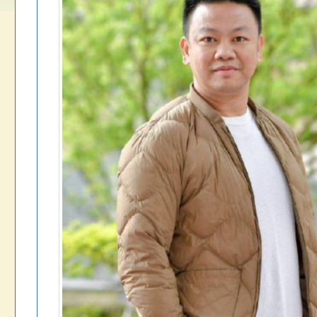
名參加，請查照
一案，請查照。
解謎活動」
員退休所得重審後實
115學年度課後照顧
算器」，請各機關學
選結果
屬退休人員多加利用