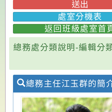
算器」，請各機關學
選結果
本校「115學年度國
送出
屬退休人員多加利用
校課程計畫」核定一
轉知教育部國民及學
處室分機表
辦理「115年度教育
公告:桃園市政府腸
返回班級處室首
前教育署辦理性別平
施問答集
轉知:桃園市交通局
總務處分類說明-編輯分
置課程與教學人才庫
減碳存摺2.0」全民
桃園市政府家庭教育中
畫」一案， 請教師
年度祖孫樂淘桃－祖
轉知有關銓敘部建置
請，請查照。
祝活動」海報電子檔
員退休所得重審後實
檢送財團法人台灣優
總務主任江玉群的簡
位協助鼓勵所屬同仁
算器」，公立學校退
發展協會辦理115年
轉知:桃園市衛生局辦
關（構）、學校、民
亦可利用
看國產豬肉生產流程
年桃園市青少年菸害
轉知有關銓敘部建置