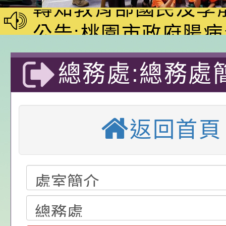
校課程計畫」核定一
轉知教育部國民及學
辦理「115年度教育
公告:桃園市政府腸
前教育署辦理性別平
施問答集
轉知:桃園市交通局
總務處:總務處
置課程與教學人才庫
減碳存摺2.0」全民
桃園市政府家庭教育中
畫」一案， 請教師
年度祖孫樂淘桃－祖
轉知有關銓敘部建置
質教育國
請，請查照。
祝活動」海報電子檔
員退休所得重審後實
檢送財團法人台灣優
返回首頁
位協助鼓勵所屬同仁
算器」，公立學校退
發展協會辦理115年
轉知:桃園市衛生局辦
關（構）、學校、民
亦可利用
看國產豬肉生產流程
年桃園市青少年菸害
轉知有關銓敘部建置
名參加，請查照
一案，請查照。
解謎活動」
員退休所得重審後實
115學年度課後照顧